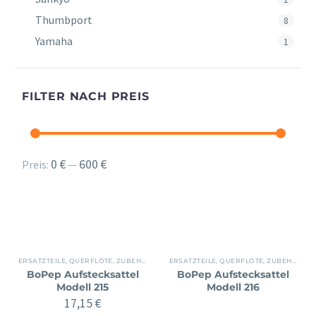
Thumbport
8
Yamaha
1
FILTER NACH PREIS
Min.
Max.
0 €
600 €
Preis:
—
Preis
Preis
ERSATZTEILE
,
QUERFLÖTE
,
ZUBEHÖR
ERSATZTEILE
,
QUERFLÖTE
,
ZUBEHÖR
BoPep Aufstecksattel
BoPep Aufstecksattel
Modell 215
Modell 216
17,15
€