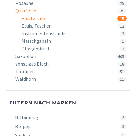
Posaune
25
Querflöte
39
Ersatzteile
15
Etuis, Taschen
12
Instrumentenständer
3
Marschgabeln
1
Pflegemittel
7
Saxophon
405
sonstiges Blech
18
Trompete
51
Waldhorn
11
FILTERN NACH MARKEN
B. Hammig
2
Bo-pep
3
Sankyo
1