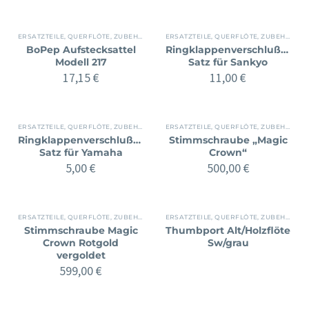
ERSATZTEILE
,
QUERFLÖTE
,
ZUBEHÖR
ERSATZTEILE
,
QUERFLÖTE
,
ZUBEHÖR
BoPep Aufstecksattel
Ringklappenverschlußkapp
Modell 217
Satz für Sankyo
17,15
€
11,00
€
ERSATZTEILE
,
QUERFLÖTE
,
ZUBEHÖR
ERSATZTEILE
,
QUERFLÖTE
,
ZUBEHÖR
Ringklappenverschlußkappen
Stimmschraube „Magic
Satz für Yamaha
Crown“
5,00
€
500,00
€
ERSATZTEILE
,
QUERFLÖTE
,
ZUBEHÖR
ERSATZTEILE
,
QUERFLÖTE
,
ZUBEHÖR
Stimmschraube Magic
Thumbport Alt/Holzflöte
Crown Rotgold
Sw/grau
vergoldet
599,00
€