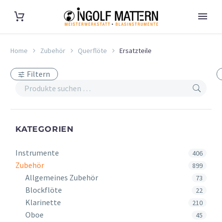
Home
Zubehör
Querflöte
Ersatzteile
Filtern
KATEGORIEN
Instrumente
406
Zubehör
899
Allgemeines Zubehör
73
Blockflöte
22
Klarinette
210
Oboe
45