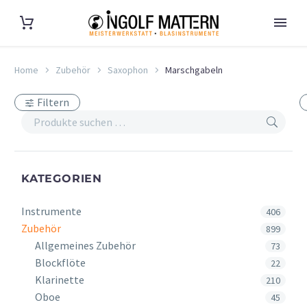
Home
Zubehör
Saxophon
Marschgabeln
Filtern
KATEGORIEN
Instrumente
406
Zubehör
899
Allgemeines Zubehör
73
Blockflöte
22
Klarinette
210
Oboe
45