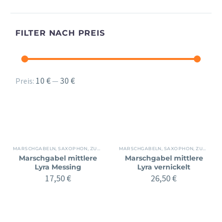
FILTER NACH PREIS
Min.
Max.
10 €
30 €
Preis:
—
Preis
Preis
MARSCHGABELN
,
SAXOPHON
,
ZUBEHÖR
MARSCHGABELN
,
SAXOPHON
,
ZUBEHÖR
Marschgabel mittlere
Marschgabel mittlere
Lyra Messing
Lyra vernickelt
17,50
€
26,50
€