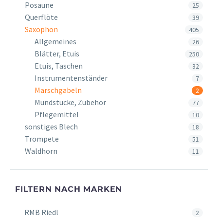
Posaune
25
Querflöte
39
Saxophon
405
Allgemeines
26
Blätter, Etuis
250
Etuis, Taschen
32
Instrumentenständer
7
Marschgabeln
2
Mundstücke, Zubehör
77
Pflegemittel
10
sonstiges Blech
18
Trompete
51
Waldhorn
11
FILTERN NACH MARKEN
RMB Riedl
2