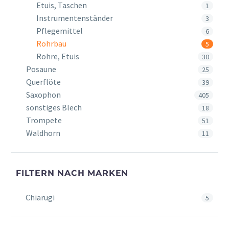
Etuis, Taschen
1
Instrumentenständer
3
Pflegemittel
6
Rohrbau
5
Rohre, Etuis
30
Posaune
25
Querflöte
39
Saxophon
405
sonstiges Blech
18
Trompete
51
Waldhorn
11
FILTERN NACH MARKEN
Chiarugi
5