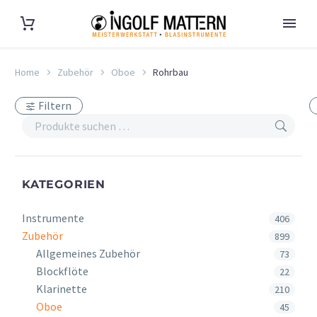
Home
Zubehör
Oboe
Rohrbau
Filtern
KATEGORIEN
Instrumente
406
Zubehör
899
Allgemeines Zubehör
73
Blockflöte
22
Klarinette
210
Oboe
45