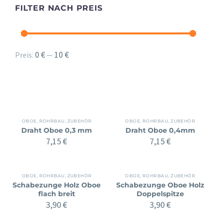
FILTER NACH PREIS
Min.
Max.
0 €
10 €
Preis:
—
Preis
Preis
OBOE
,
ROHRBAU
,
ZUBEHÖR
OBOE
,
ROHRBAU
,
ZUBEHÖR
Draht Oboe 0,3 mm
Draht Oboe 0,4mm
7,15
€
7,15
€
OBOE
,
ROHRBAU
,
ZUBEHÖR
OBOE
,
ROHRBAU
,
ZUBEHÖR
Schabezunge Holz Oboe
Schabezunge Oboe Holz
flach breit
Doppelspitze
3,90
€
3,90
€