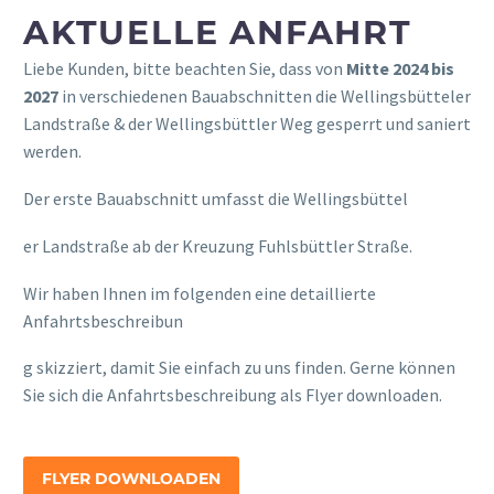
AKTUELLE ANFAHRT
Liebe Kunden, bitte beachten Sie, dass von
Mitte 2024 bis
2027
in verschiedenen Bauabschnitten die Wellingsbütteler
Landstraße & der Wellingsbüttler Weg gesperrt und saniert
werden.
Der erste Bauabschnitt umfasst die Wellingsbüttel
osteopathe-nyon-cabinet-monney
er Landstraße ab der Kreuzung Fuhlsbüttler Straße.
Wir haben Ihnen im folgenden eine detaillierte
Anfahrtsbeschreibun
relaisvih12
g skizziert, damit Sie einfach zu uns finden. Gerne können
Sie sich die Anfahrtsbeschreibung als Flyer downloaden.
FLYER DOWNLOADEN