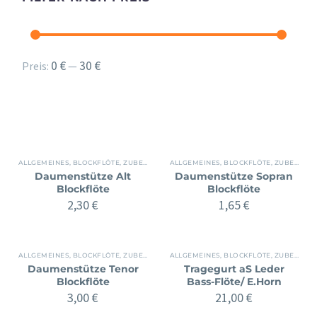
Min.
Max.
0 €
30 €
Preis:
—
Preis
Preis
ALLGEMEINES
,
BLOCKFLÖTE
,
ZUBEHÖR
ALLGEMEINES
,
BLOCKFLÖTE
,
ZUBEHÖR
Daumenstütze Alt
Daumenstütze Sopran
Blockflöte
Blockflöte
2,30
€
1,65
€
ALLGEMEINES
,
BLOCKFLÖTE
,
ZUBEHÖR
ALLGEMEINES
,
BLOCKFLÖTE
,
ZUBEHÖR
Daumenstütze Tenor
Tragegurt aS Leder
Blockflöte
Bass-Flöte/ E.Horn
3,00
€
21,00
€