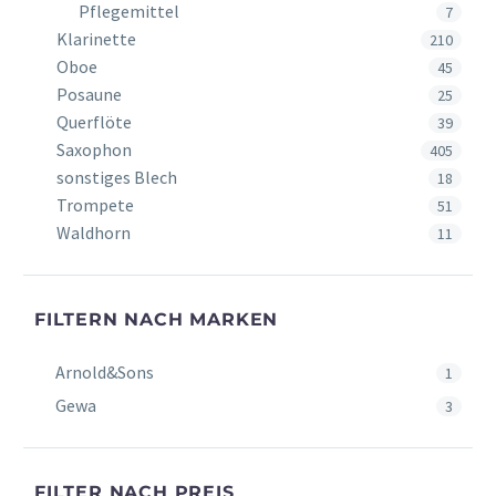
Pflegemittel
7
Klarinette
210
Oboe
45
Posaune
25
Querflöte
39
Saxophon
405
sonstiges Blech
18
Trompete
51
Waldhorn
11
FILTERN NACH MARKEN
Arnold&Sons
1
Gewa
3
FILTER NACH PREIS