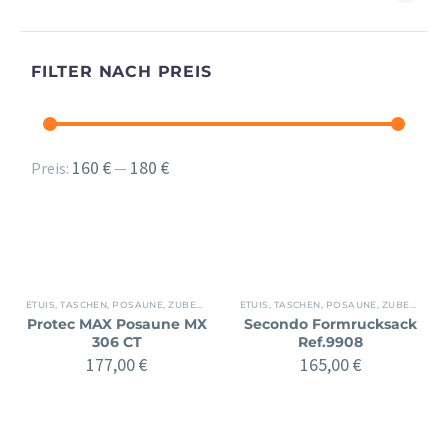
FILTER NACH PREIS
Min.
Max.
160 €
180 €
Preis:
—
Preis
Preis
ETUIS, TASCHEN
,
POSAUNE
,
ZUBEHÖR
ETUIS, TASCHEN
,
POSAUNE
,
ZUBEHÖR
Protec MAX Posaune MX
Secondo Formrucksack
306 CT
Ref.9908
177,00
€
165,00
€