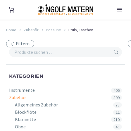
Home
Zubehör
Posaune
Etuis, Taschen
Filtern
KATEGORIEN
Instrumente
406
Zubehör
899
Allgemeines Zubehör
73
Blockflöte
22
Klarinette
210
Oboe
45