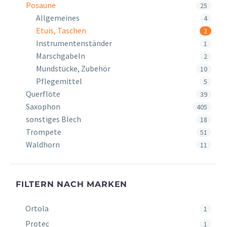
Posaune
25
Allgemeines
4
Etuis, Taschen
2
Instrumentenständer
1
Marschgabeln
2
Mundstücke, Zubehör
10
Pflegemittel
5
Querflöte
39
Saxophon
405
sonstiges Blech
18
Trompete
51
Waldhorn
11
FILTERN NACH MARKEN
Ortola
1
Protec
1