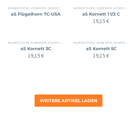
MUNDSTÜCKE, ZUBEHÖR
,
SONSTIGES BLECH
MUNDSTÜCKE, ZUBEHÖR
,
ZUBEHÖR
,
SONSTIGES BLECH
aS Flügelhorn 7C-USA
aS Kornett 1 1/2 C
19,15
€
MUNDSTÜCKE, ZUBEHÖR
,
SONSTIGES BLECH
MUNDSTÜCKE, ZUBEHÖR
,
ZUBEHÖR
,
SONSTIGES BLECH
aS Kornett 3C
aS Kornett 5C
19,15
€
19,15
€
WEITERE ARTIKEL LADEN