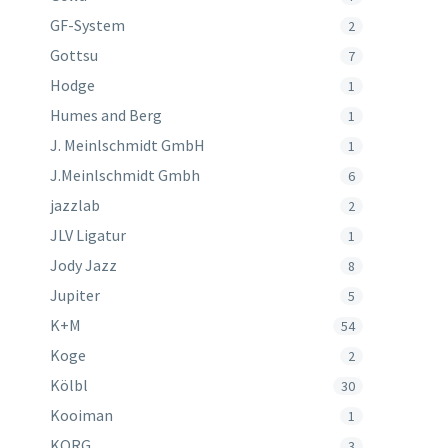
GF-System
2
Gottsu
7
Hodge
1
Humes and Berg
1
J. Meinlschmidt GmbH
1
J.Meinlschmidt Gmbh
6
jazzlab
2
JLV Ligatur
1
Jody Jazz
8
Jupiter
5
K+M
54
Koge
2
Kölbl
30
Kooiman
1
KORG
3