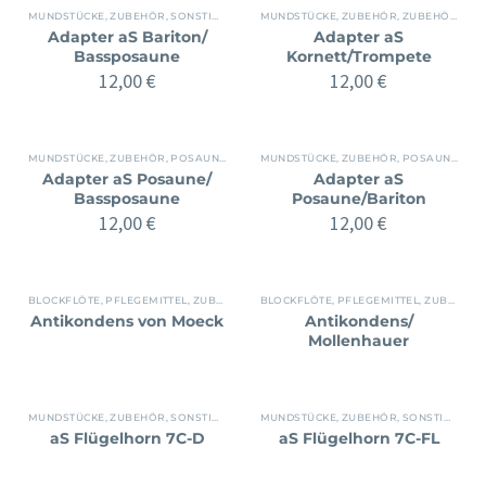
MUNDSTÜCKE, ZUBEHÖR
,
SONSTIGES BLECH
MUNDSTÜCKE, ZUBEHÖR
,
ZUBEHÖR
,
ZUBEHÖR
Adapter aS Bariton/
Adapter aS
Bassposaune
Kornett/Trompete
12,00
€
12,00
€
MUNDSTÜCKE, ZUBEHÖR
,
POSAUNE
,
ZUBEHÖR
MUNDSTÜCKE, ZUBEHÖR
,
POSAUNE
,
ZU
Adapter aS Posaune/
Adapter aS
Bassposaune
Posaune/Bariton
12,00
€
12,00
€
BLOCKFLÖTE
,
PFLEGEMITTEL
,
ZUBEHÖR
BLOCKFLÖTE
,
PFLEGEMITTEL
,
ZUBEHÖR
Antikondens von Moeck
Antikondens/
Mollenhauer
MUNDSTÜCKE, ZUBEHÖR
,
SONSTIGES BLECH
MUNDSTÜCKE, ZUBEHÖR
,
ZUBEHÖR
,
SONSTIGES BLECH
aS Flügelhorn 7C-D
aS Flügelhorn 7C-FL