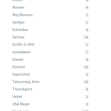
4
Rovner
9
Roy Benson
1
Sankyo
1
Schreiber
6
Selmer
14
SLIDE-O-MIX
1
soundwear
1
Steuer
6
Stölzel
10
Superslick
2
Tatsumiya, Hiro
16
Thumbport
8
Uebel
2
USA Meyer
3