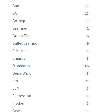
Bam
12
BG
15
Bo-pep
3
Bremner
2
Bruno Tilz
6
Buffet Crampon
9
C. Kürner
1
Chiarugi
8
D´addario
166
Denis Wick
8
em.
21
ESM
1
Expression
1
Fischer
5
Gewa
7