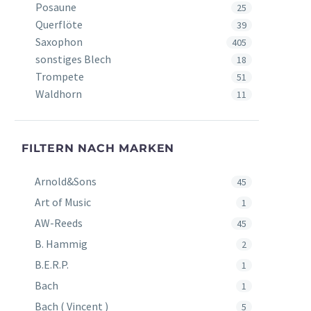
Posaune
25
Querflöte
39
Saxophon
405
sonstiges Blech
18
Trompete
51
Waldhorn
11
FILTERN NACH MARKEN
Arnold&Sons
45
Art of Music
1
AW-Reeds
45
B. Hammig
2
B.E.R.P.
1
Bach
1
Bach ( Vincent )
5