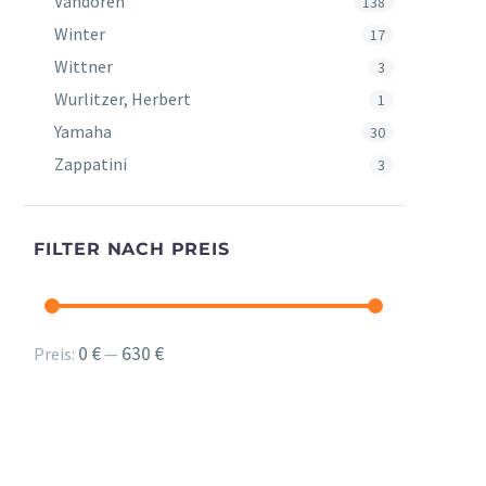
Vandoren
138
Winter
17
Wittner
3
Wurlitzer, Herbert
1
Yamaha
30
Zappatini
3
FILTER NACH PREIS
Min.
Max.
0 €
630 €
Preis:
—
Preis
Preis