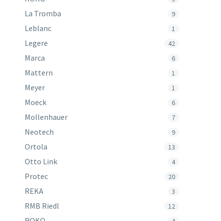
La Tromba
9
Leblanc
1
Legere
42
Marca
6
Mattern
1
Meyer
1
Moeck
6
Mollenhauer
7
Neotech
9
Ortola
13
Otto Link
4
Protec
20
REKA
3
RMB Riedl
12
ROKO