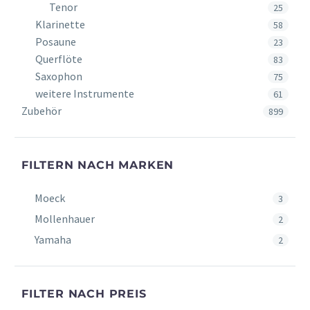
Tenor
25
Klarinette
58
Posaune
23
Querflöte
83
Saxophon
75
weitere Instrumente
61
Zubehör
899
FILTERN NACH MARKEN
Moeck
3
Mollenhauer
2
Yamaha
2
FILTER NACH PREIS