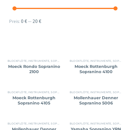
Min.
Max.
0 €
20 €
Preis:
—
Preis
Preis
BLOCKFLÖTE
,
INSTRUMENTE
,
SOPRANINO
BLOCKFLÖTE
,
INSTRUMENTE
,
SOPRANINO
Moeck Rondo Sopranino
Moeck Rottenburgh
2100
Sopranino 4100
BLOCKFLÖTE
,
INSTRUMENTE
,
SOPRANINO
BLOCKFLÖTE
,
INSTRUMENTE
,
SOPRANINO
Moeck Rottenburgh
Mollenhauer Denner
Sopranino 4105
Sopranino 5006
BLOCKFLÖTE
,
INSTRUMENTE
,
SOPRANINO
BLOCKFLÖTE
,
INSTRUMENTE
,
SOPRANINO
Mollenhauer Denner
Yamaha Sopranino YRN