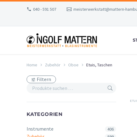
040 - 591 507
meisterwerkstatt@mattern-hambu
S
Home
Zubehör
Oboe
Etuis, Taschen
Filtern
ETU
KATEGORIEN
Instrumente
406
Zubehör
899