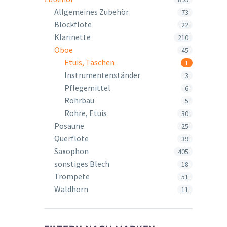
Allgemeines Zubehör
73
Blockflöte
22
Klarinette
210
Oboe
45
Etuis, Taschen
1
Instrumentenständer
3
Pflegemittel
6
Rohrbau
5
Rohre, Etuis
30
Posaune
25
Querflöte
39
Saxophon
405
sonstiges Blech
18
Trompete
51
Waldhorn
11