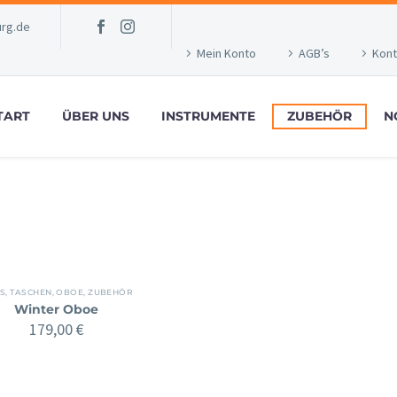
rg.de
Mein Konto
AGB’s
Kont
TART
ÜBER UNS
INSTRUMENTE
ZUBEHÖR
N
IS, TASCHEN
,
OBOE
,
ZUBEHÖR
Winter Oboe
179,00
€