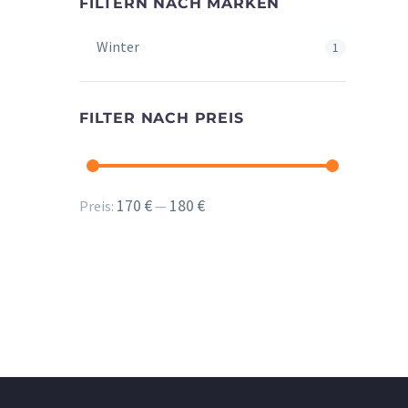
FILTERN NACH MARKEN
Winter
1
FILTER NACH PREIS
Min.
Max.
170 €
180 €
Preis:
—
Preis
Preis