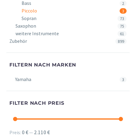
Bass
2
Piccolo
3
Sopran
73
Saxophon
75
weitere Instrumente
61
Zubehör
899
FILTERN NACH MARKEN
Yamaha
3
FILTER NACH PREIS
Min.
Max.
0 €
2.110 €
Preis:
—