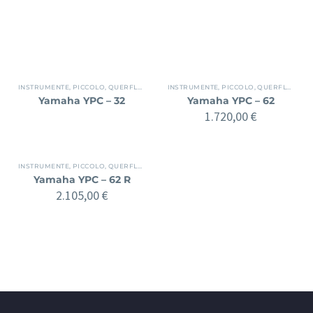
Preis
Preis
INSTRUMENTE
,
PICCOLO
,
QUERFLÖTE
INSTRUMENTE
,
PICCOLO
,
QUERFLÖTE
Yamaha YPC – 32
Yamaha YPC – 62
1.720,00
€
INSTRUMENTE
,
PICCOLO
,
QUERFLÖTE
Yamaha YPC – 62 R
2.105,00
€