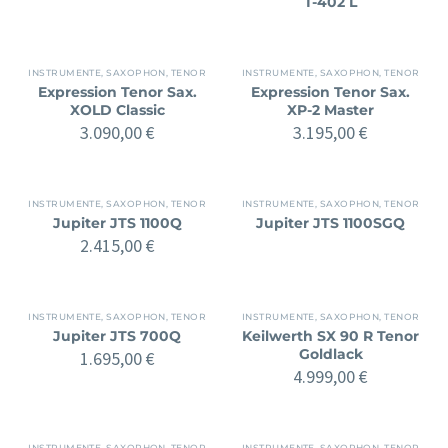
T-402 L
INSTRUMENTE
,
SAXOPHON
,
TENOR
INSTRUMENTE
,
SAXOPHON
,
TENOR
Expression Tenor Sax.
Expression Tenor Sax.
XOLD Classic
XP-2 Master
3.090,00
€
3.195,00
€
INSTRUMENTE
,
SAXOPHON
,
TENOR
INSTRUMENTE
,
SAXOPHON
,
TENOR
Jupiter JTS 1100Q
Jupiter JTS 1100SGQ
2.415,00
€
INSTRUMENTE
,
SAXOPHON
,
TENOR
INSTRUMENTE
,
SAXOPHON
,
TENOR
Jupiter JTS 700Q
Keilwerth SX 90 R Tenor
Goldlack
1.695,00
€
4.999,00
€
INSTRUMENTE
,
SAXOPHON
,
TENOR
INSTRUMENTE
,
SAXOPHON
,
TENOR