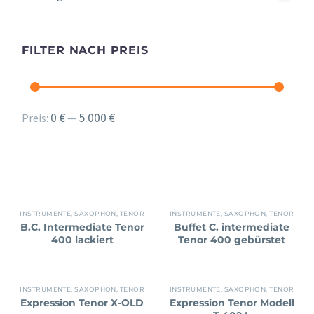
FILTER NACH PREIS
Min.
Max.
0 €
5.000 €
Preis:
—
Preis
Preis
INSTRUMENTE
,
SAXOPHON
,
TENOR
INSTRUMENTE
,
SAXOPHON
,
TENOR
B.C. Intermediate Tenor
Buffet C. intermediate
400 lackiert
Tenor 400 gebürstet
INSTRUMENTE
,
SAXOPHON
,
TENOR
INSTRUMENTE
,
SAXOPHON
,
TENOR
Expression Tenor X-OLD
Expression Tenor Modell