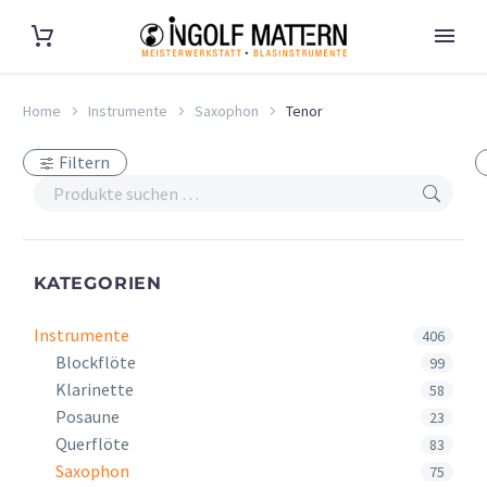
Home
Instrumente
Saxophon
Tenor
Filtern
KATEGORIEN
Instrumente
406
Blockflöte
99
Klarinette
58
Posaune
23
Querflöte
83
Saxophon
75