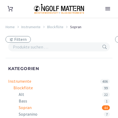
Home
Instrumente
Blockflöte
Sopran
Filtern
KATEGORIEN
Instrumente
406
Blockflöte
99
Alt
22
Bass
1
Sopran
44
Sopranino
7