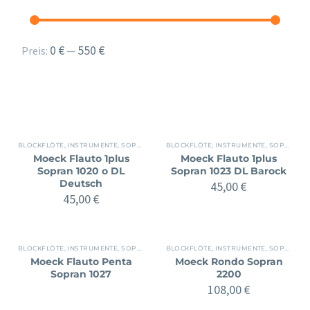
Min.
Max.
0 €
550 €
Preis:
—
Preis
Preis
BLOCKFLÖTE
,
INSTRUMENTE
,
SOPRAN
BLOCKFLÖTE
,
INSTRUMENTE
,
SOPRAN
Moeck Flauto 1plus
Moeck Flauto 1plus
Sopran 1020 o DL
Sopran 1023 DL Barock
Deutsch
45,00
€
45,00
€
BLOCKFLÖTE
,
INSTRUMENTE
,
SOPRAN
BLOCKFLÖTE
,
INSTRUMENTE
,
SOPRAN
Moeck Flauto Penta
Moeck Rondo Sopran
Sopran 1027
2200
108,00
€