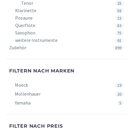
Tenor
25
Klarinette
58
Posaune
23
Querflöte
83
Saxophon
75
weitere Instrumente
61
Zubehör
899
FILTERN NACH MARKEN
Moeck
19
Mollenhauer
20
Yamaha
5
FILTER NACH PREIS