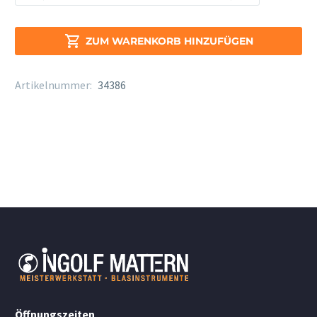
pink/weiß
Daumenstütze
Menge

ZUM WARENKORB HINZUFÜGEN
Artikelnummer:
34386
Öffnungszeiten