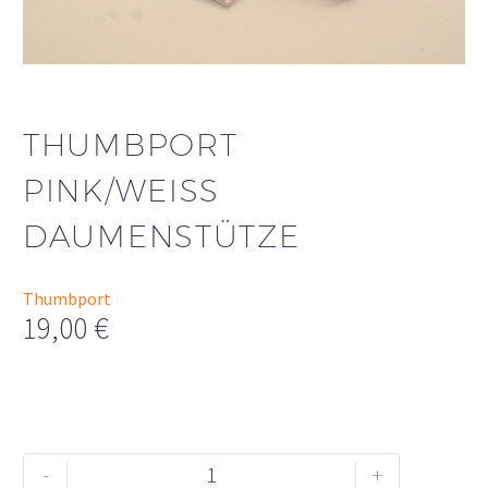
THUMBPORT
PINK/WEISS D
AUMENSTÜTZE
Thumbport
19,00
€
Thumbport
Alternative:
-
+