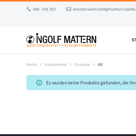
040 - 591 507
meisterwerkstatt@mattern-hambu
S
Home
Instrumente
Posaune
Alt
Es wurden keine Produkte gefunden, die Ih