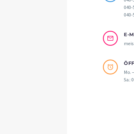
040-
040-
E-M


meis
ÖF


Mo. –
Sa.: 