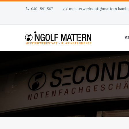
040 - 591 507
meisterwerkstatt@mattern-hambu
S