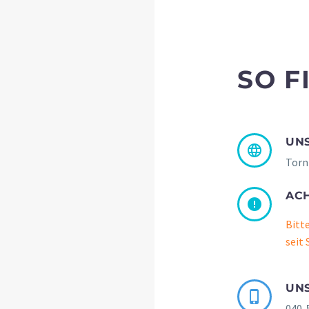
SO F
UNS


Torn
AC


Bitt
seit
UN


040-