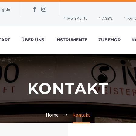
rg.de
Mein Konto
AGB’s
Kont
TART
ÜBER UNS
INSTRUMENTE
ZUBEHÖR
N
KONTAKT
Home
Kontakt