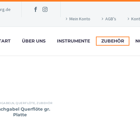
rg.de
Mein Konto
AGB’s
Kont
TART
ÜBER UNS
INSTRUMENTE
ZUBEHÖR
N
HGABELN
,
QUERFLÖTE
,
ZUBEHÖR
chgabel Querflöte gr.
Platte