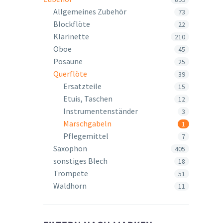
Allgemeines Zubehör
73
Blockflöte
22
Klarinette
210
Oboe
45
Posaune
25
Querflöte
39
Ersatzteile
15
Etuis, Taschen
12
Instrumentenständer
3
Marschgabeln
1
Pflegemittel
7
Saxophon
405
sonstiges Blech
18
Trompete
51
Waldhorn
11