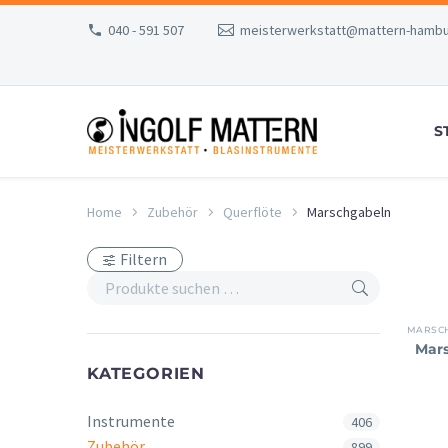
040 - 591 507
meisterwerkstatt@mattern-hambu
S
Home
Zubehör
Querflöte
Marschgabeln
Filtern
MARSC
Mars
KATEGORIEN
Instrumente
406
Zubehör
899