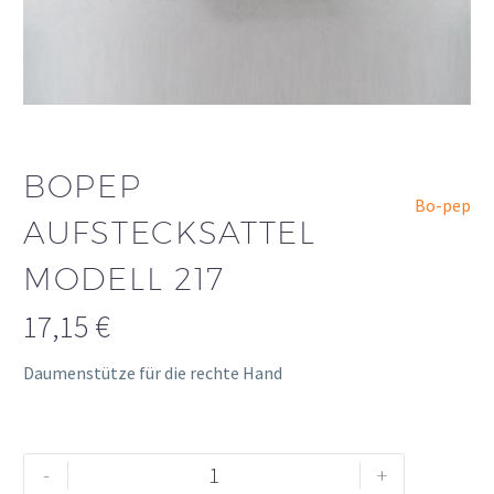
BOPEP
Bo-pep
AUFSTECKSATTEL
MODELL 217
17,15
€
Daumenstütze für die rechte Hand
BoPep
Alternative:
-
+