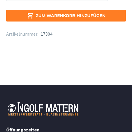
Aufstecksattel
Modell
217

ZUM WARENKORB HINZUFÜGEN
Menge
Artikelnummer:
17304
Öffnungszeiten