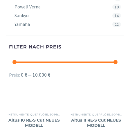
Powell Verne
10
Sankyo
14
Yamaha
22
FILTER NACH PREIS
Min.
Max.
0 €
10.000 €
Preis:
—
Preis
Preis
INSTRUMENTE
,
QUERFLÖTE
,
SOPRAN
INSTRUMENTE
,
QUERFLÖTE
,
SOPRAN
Altus 10 RE-S Cut NEUES
Altus 11 RE-S Cut NEUES
MODELL
MODELL