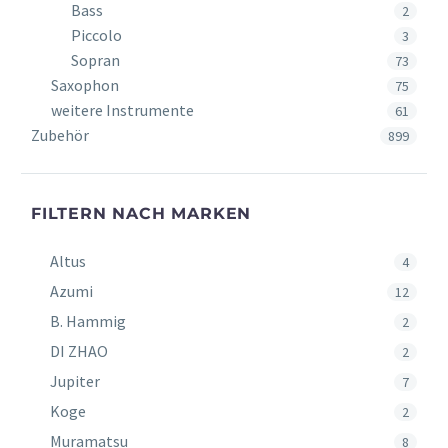
Bass
2
Piccolo
3
Sopran
73
Saxophon
75
weitere Instrumente
61
Zubehör
899
FILTERN NACH MARKEN
Altus
4
Azumi
12
B. Hammig
2
DI ZHAO
2
Jupiter
7
Koge
2
Muramatsu
8