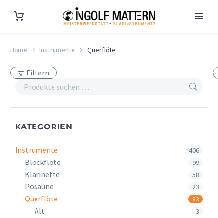
Home
Instrumente
Querflöte
Filtern
KATEGORIEN
Instrumente
406
Blockflöte
99
Klarinette
58
Posaune
23
Querflöte
83
Alt
3