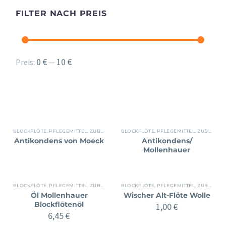
FILTER NACH PREIS
Min.
Max.
0 €
10 €
Preis:
—
Preis
Preis
BLOCKFLÖTE
,
PFLEGEMITTEL
,
ZUBEHÖR
BLOCKFLÖTE
,
PFLEGEMITTEL
,
ZUBEHÖR
Antikondens von Moeck
Antikondens/
Mollenhauer
BLOCKFLÖTE
,
PFLEGEMITTEL
,
ZUBEHÖR
BLOCKFLÖTE
,
PFLEGEMITTEL
,
ZUBEHÖR
Öl Mollenhauer
Wischer Alt-Flöte Wolle
Blockflötenöl
1,00
€
6,45
€