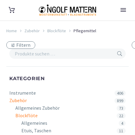
Home
Zubehör
Blockflöte
Pflegemittel
Filtern
KATEGORIEN
Instrumente
406
Zubehör
899
Allgemeines Zubehör
73
Blockflöte
22
Allgemeines
4
Etuis, Taschen
11