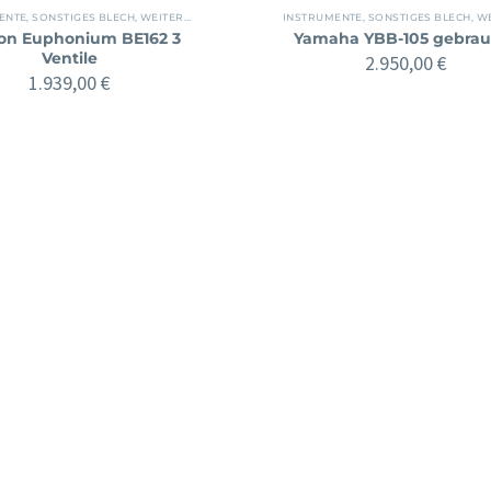
ENTE
,
SONSTIGES BLECH
,
WEITERE INSTRUMENTE
INSTRUMENTE
,
SONSTIGES BLECH
,
WEITER
on Euphonium BE162 3
Yamaha YBB-105 gebrau
Ventile
2.950,00
€
1.939,00
€