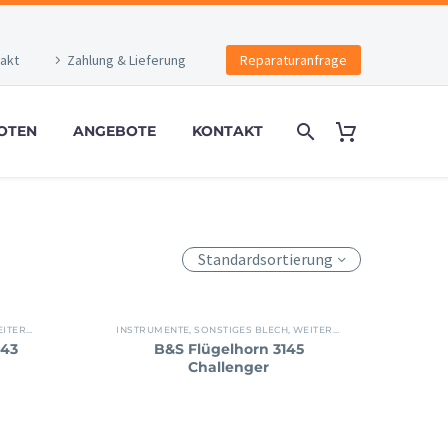
akt
Zahlung & Lieferung
Reparaturanfrage
OTEN
ANGEBOTE
KONTAKT
Standardsortierung
E INSTRUMENTE
INSTRUMENTE
,
SONSTIGES BLECH
,
WEITERE INSTRUMENTE
243
B&S Flügelhorn 3145
Challenger