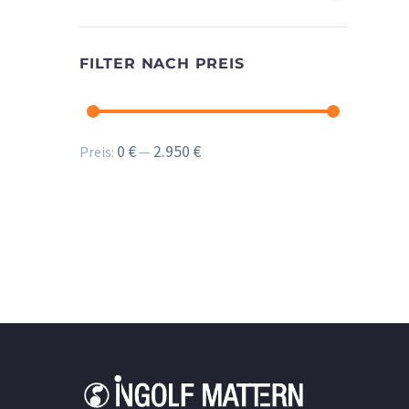
FILTER NACH PREIS
Min.
Max.
0 €
2.950 €
Preis:
—
Preis
Preis