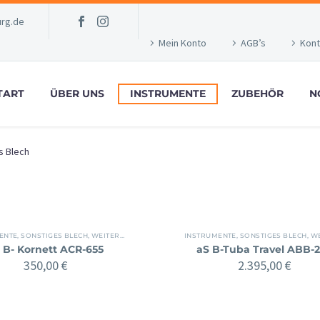
rg.de
Mein Konto
AGB’s
Kont
TART
ÜBER UNS
INSTRUMENTE
ZUBEHÖR
N
s Blech
ENTE
,
SONSTIGES BLECH
,
WEITERE INSTRUMENTE
INSTRUMENTE
,
SONSTIGES BLECH
,
WEITER
 B- Kornett ACR-655
aS B-Tuba Travel ABB-
350,00
€
2.395,00
€