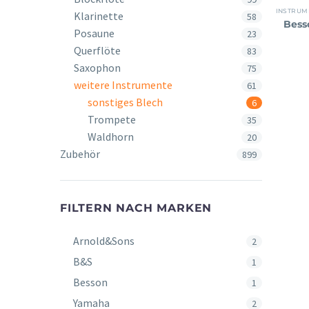
INSTRUM
Klarinette
58
Bess
Posaune
23
Querflöte
83
Saxophon
75
weitere Instrumente
61
sonstiges Blech
6
Trompete
35
Waldhorn
20
Zubehör
899
FILTERN NACH MARKEN
Arnold&Sons
2
B&S
1
Besson
1
Yamaha
2