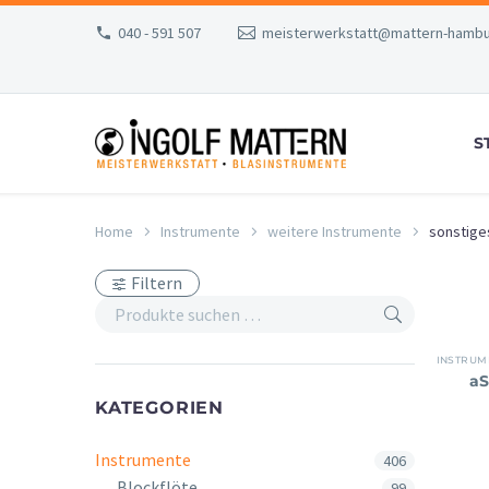
040 - 591 507
meisterwerkstatt@mattern-hambu
S
Home
Instrumente
weitere Instrumente
sonstige
Filtern
INSTRUM
aS
KATEGORIEN
Instrumente
406
Blockflöte
99