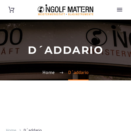
D´ADDARIO
Home
D´addario
Home
D´addario