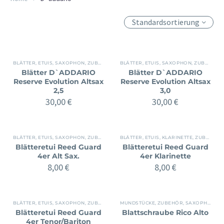
Standardsortierung
BLÄTTER, ETUIS
,
SAXOPHON
,
ZUBEHÖR
BLÄTTER, ETUIS
,
SAXOPHON
,
ZUBEHÖR
Blätter D`ADDARIO
Blätter D`ADDARIO
Reserve Evolution Altsax
Reserve Evolution Altsax
2,5
3,0
30,00
€
30,00
€
BLÄTTER, ETUIS
,
SAXOPHON
,
ZUBEHÖR
BLÄTTER, ETUIS
,
KLARINETTE
,
ZUBEHÖR
Blätteretui Reed Guard
Blätteretui Reed Guard
4er Alt Sax.
4er Klarinette
8,00
€
8,00
€
BLÄTTER, ETUIS
,
SAXOPHON
,
ZUBEHÖR
MUNDSTÜCKE, ZUBEHÖR
,
SAXOPHON
,
Z
Blätteretui Reed Guard
Blattschraube Rico Alto
4er Tenor/Bariton