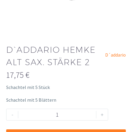
D`ADDARIO HEMKE
D´addario
ALT SAX. STÄRKE 2
17,75
€
Schachtel mit 5 Stück
Schachtel mit 5 Blättern
D`ADDARIO
Alternative:
-
+
Hemke
Alt