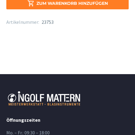
Sax.

ZUM WARENKORB HINZUFÜGEN
Stärke
2
Artikelnummer:
23753
Menge
Öffnungszeiten
Mo. – Fr.: 09:30 – 18:00