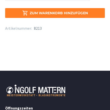
Reed
Guard
4er

ZUM WARENKORB HINZUFÜGEN
Tenor/Bariton
Menge
Artikelnummer:
8213
Öffnungszeiten