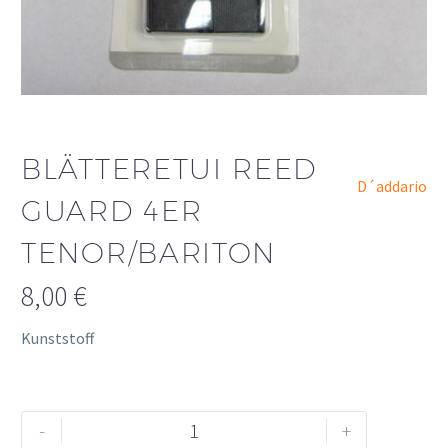
BLÄTTERETUI REED
D´addario
GUARD 4ER
TENOR/BARITON
8,00
€
Kunststoff
Blätteretui
Alternative:
-
+