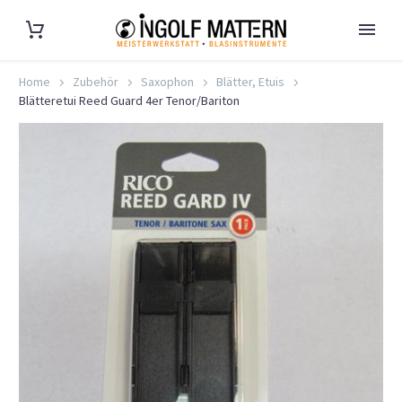
Home
Zubehör
Saxophon
Blätter, Etuis
Blätteretui Reed Guard 4er Tenor/Bariton