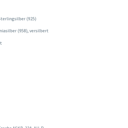
terlingsilber (925)
iasilber (958), versilbert
rt