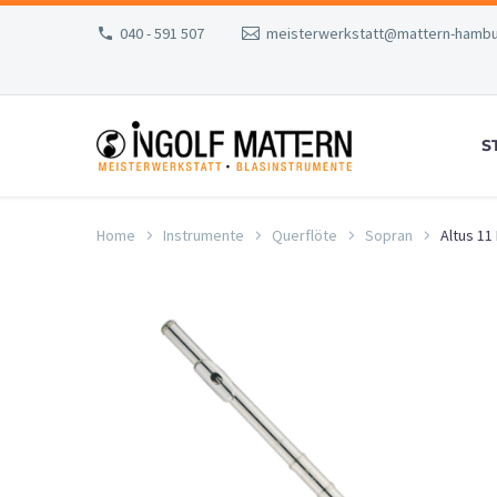
040 - 591 507
meisterwerkstatt@mattern-hambu
S
Home
Instrumente
Querflöte
Sopran
Altus 11