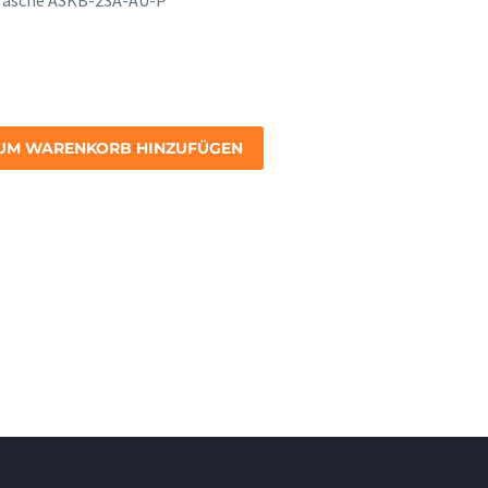
 Tasche ASKB-23A-AU-P
UM WARENKORB HINZUFÜGEN