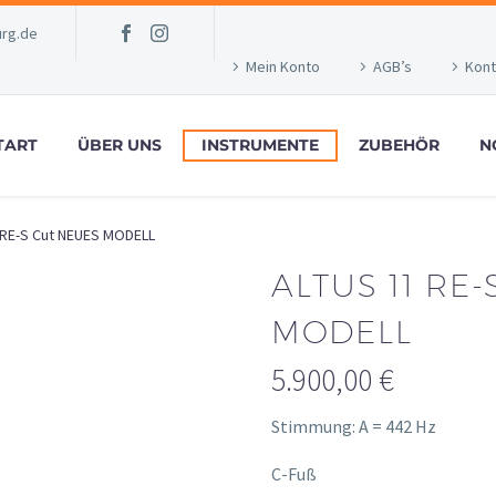
rg.de
Mein Konto
AGB’s
Kont
TART
ÜBER UNS
INSTRUMENTE
ZUBEHÖR
N
 RE-S Cut NEUES MODELL
ALTUS 11 RE
MODELL
5.900,00
€
Stimmung: A = 442 Hz
C-Fuß