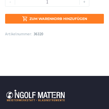
-
+
13
RBE-
S

ZUM WARENKORB HINZUFÜGEN
Cut
Menge
Artikelnummer:
36320