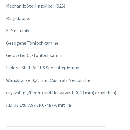
Mechanik: Sterlingsilber (925)
Ringklappen
E-Mechanik
Gezogene Tonlochkamine
Gelöteter C#-Tonlochkamin
Federn: SP-1, ALTUS Speziallegierung
Wandstärke: 0,38 mm (Auch als Medium he
osteopathe-nyon-cabinet-monney
avy wall (0,40 mm) und Heavy wall (0,43 mm) erhältlich)
ALTUS Etui ASKCNC-4B-P, mit Ta
Altus
Alternative: