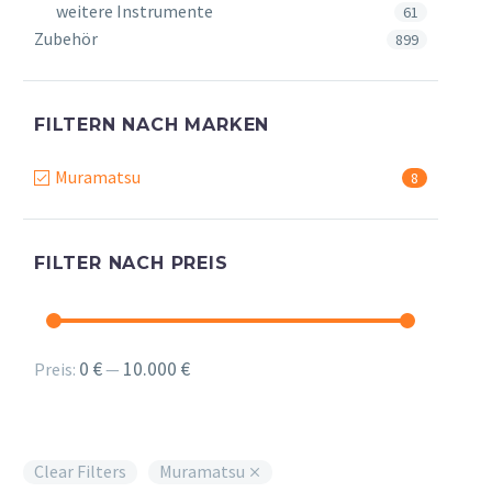
weitere Instrumente
61
Zubehör
899
FILTERN NACH MARKEN
Muramatsu
8
FILTER NACH PREIS
Min.
Max.
0 €
10.000 €
Preis:
—
Preis
Preis
Clear Filters
Muramatsu