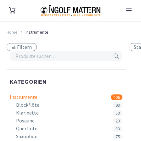
Home
Instrumente
Filtern
Sta
KATEGORIEN
Instrumente
406
Blockflöte
99
Klarinette
58
Posaune
23
Querflöte
83
Saxophon
75