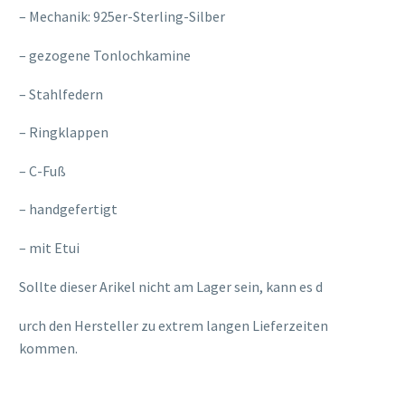
– Mechanik: 925er-Sterling-Silber
– gezogene Tonlochkamine
– Stahlfedern
– Ringklappen
– C-Fuß
– handgefertigt
– mit Etui
Sollte dieser Arikel nicht am Lager sein, kann es d
osteopathe-nyon-cabinet-monney
urch den Hersteller zu extrem langen Lieferzeiten
kommen.