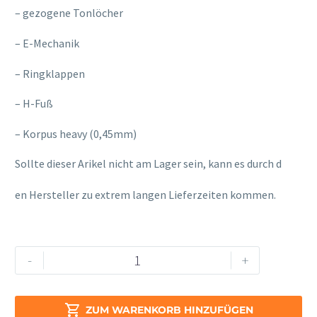
– gezogene Tonlöcher
– E-Mechanik
– Ringklappen
– H-Fuß
– Korpus heavy (0,45mm)
Sollte dieser Arikel nicht am Lager sein, kann es durch d
osteopathe-nyon-cabinet-monney
en Hersteller zu extrem langen Lieferzeiten kommen.
Muramatsu
Alternative:
-
+
GX
III
RBEH

ZUM WARENKORB HINZUFÜGEN