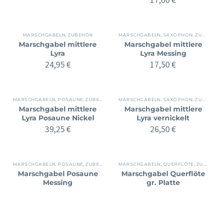
MARSCHGABELN
,
ZUBEHÖR
MARSCHGABELN
,
SAXOPHON
,
ZUBEHÖR
Marschgabel mittlere
Marschgabel mittlere
Lyra
Lyra Messing
24,95
€
17,50
€
MARSCHGABELN
,
POSAUNE
,
ZUBEHÖR
MARSCHGABELN
,
SAXOPHON
,
ZUBEHÖR
Marschgabel mittlere
Marschgabel mittlere
Lyra Posaune Nickel
Lyra vernickelt
39,25
€
26,50
€
MARSCHGABELN
,
POSAUNE
,
ZUBEHÖR
MARSCHGABELN
,
QUERFLÖTE
,
ZUBEHÖR
Marschgabel Posaune
Marschgabel Querflöte
Messing
gr. Platte