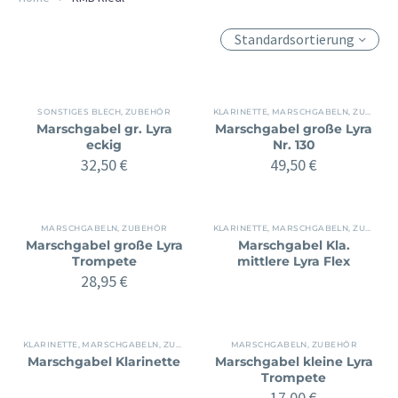
Standardsortierung
SONSTIGES BLECH
,
ZUBEHÖR
KLARINETTE
,
MARSCHGABELN
,
ZUBEHÖR
Marschgabel gr. Lyra
Marschgabel große Lyra
eckig
Nr. 130
32,50
€
49,50
€
MARSCHGABELN
,
ZUBEHÖR
KLARINETTE
,
MARSCHGABELN
,
ZUBEHÖR
Marschgabel große Lyra
Marschgabel Kla.
Trompete
mittlere Lyra Flex
28,95
€
KLARINETTE
,
MARSCHGABELN
,
ZUBEHÖR
MARSCHGABELN
,
ZUBEHÖR
Marschgabel Klarinette
Marschgabel kleine Lyra
Trompete
17,00
€