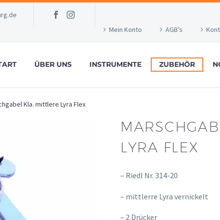
rg.de
Mein Konto
AGB’s
Kont
TART
ÜBER UNS
INSTRUMENTE
ZUBEHÖR
N
hgabel Kla. mittlere Lyra Flex
MARSCHGABE
LYRA FLEX
– Riedl Nr. 314-20
– mittlerre Lyra vernickelt
– 2 Drücker