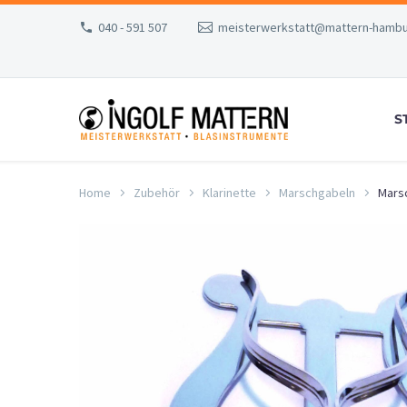
040 - 591 507
meisterwerkstatt@mattern-hambu
S
Home
Zubehör
Klarinette
Marschgabeln
Marsc