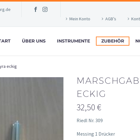
rg.de
Mein Konto
AGB’s
Kont
TART
ÜBER UNS
INSTRUMENTE
ZUBEHÖR
N
yra eckig
MARSCHGABE
ECKIG
32,50
€
Riedl Nr. 309
Messing 1 Drücker