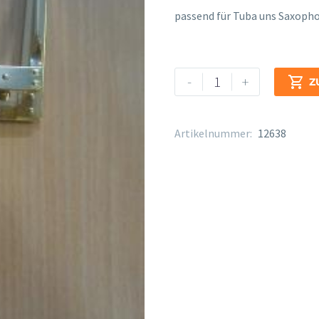
passend für Tuba uns Saxoph
Marschgabel
Alternative:
-
+

Z
gr.
Lyra
eckig
Artikelnummer:
12638
Menge