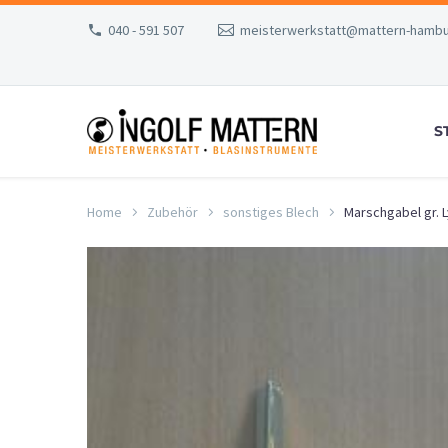
040 - 591 507
meisterwerkstatt@mattern-hambu
S
Home
Zubehör
sonstiges Blech
Marschgabel gr. L