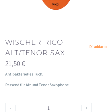
WISCHER RICO
D´addario
ALT/TENOR SAX
21,50
€
Antibakterielles Tuch.
Passend für Alt und Tenor Saxophone
Wischer
Alternative:
-
+