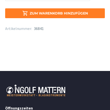
Rico
Alt/Tenor
Sax

ZUM WARENKORB HINZUFÜGEN
Menge
Artikelnummer:
36841
Öffnungszeiten