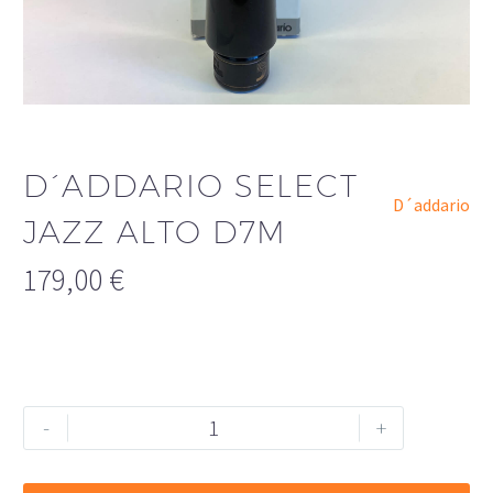
D´ADDARIO SELECT
D´addario
JAZZ ALTO D7M
179,00
€
D
Alternative:
-
+
´Addario
Select