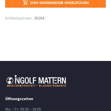
Jazz

ZUM WARENKORB HINZUFÜGEN
Alto
D7M
Artikelnummer:
35164
Menge
Öffnungszeiten
Mo. – Fr.: 09:30 – 18:00