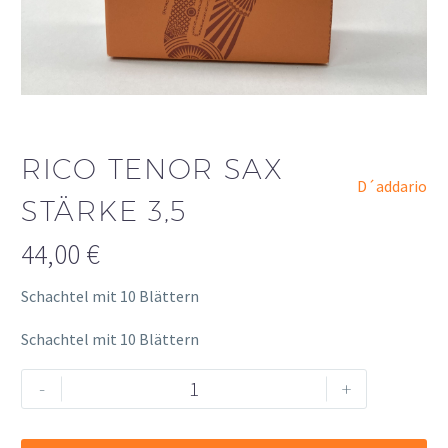
RICO TENOR SAX
D´addario
STÄRKE 3,5
44,00
€
Schachtel mit 10 Blättern
Schachtel mit 10 Blättern
Rico
Alternative:
-
+
Tenor
Sax