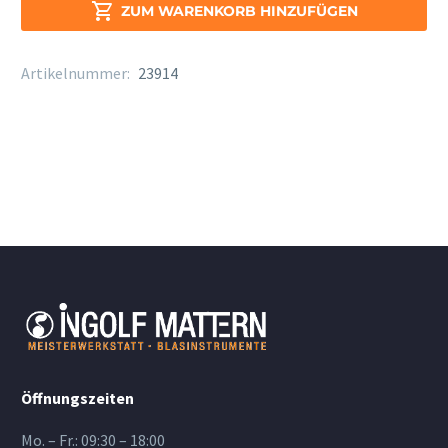
Stärke

ZUM WARENKORB HINZUFÜGEN
3,5
Menge
Artikelnummer:
23914
Öffnungszeiten
Mo. – Fr.: 09:30 – 18:00