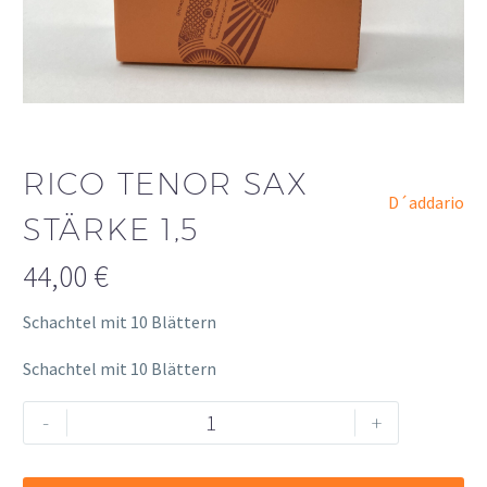
RICO TENOR SAX
D´addario
STÄRKE 1,5
44,00
€
Schachtel mit 10 Blättern
Schachtel mit 10 Blättern
Rico
Alternative:
-
+
Tenor
Sax