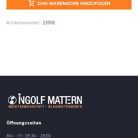
Stärke

ZUM WARENKORB HINZUFÜGEN
2,5
Menge
Artikelnummer:
23908
Öffnungszeiten
Mo. – Fr.: 09:30 – 18:00