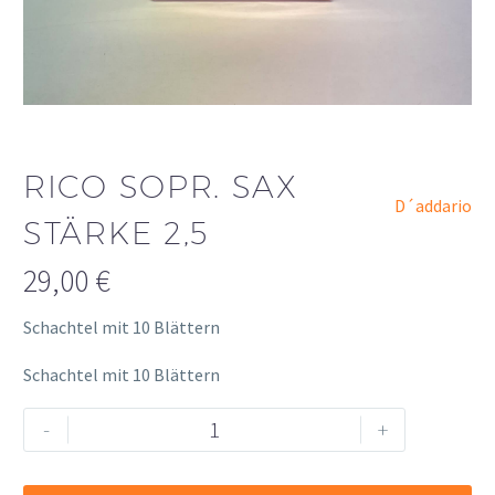
RICO SOPR. SAX
D´addario
STÄRKE 2,5
29,00
€
Schachtel mit 10 Blättern
Schachtel mit 10 Blättern
Rico
Alternative:
-
+
Sopr.
Sax