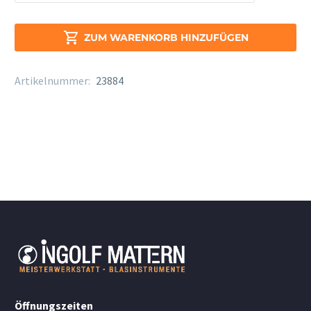
Royal
Sopr.
Sax

ZUM WARENKORB HINZUFÜGEN
Stärke
3
Artikelnummer:
23884
Menge
Öffnungszeiten