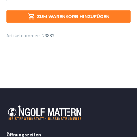
Royal
Sopr.
Sax

ZUM WARENKORB HINZUFÜGEN
Stärke
2,5
Artikelnummer:
23882
Menge
Öffnungszeiten