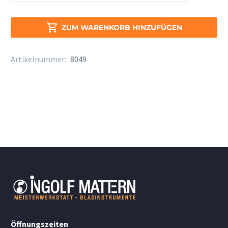
Royal
Alt
Sax.

ZUM WARENKORB HINZUFÜGEN
Stärke
1,5
Artikelnummer:
8049
Menge
Öffnungszeiten