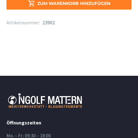
Stärke

ZUM WARENKORB HINZUFÜGEN
3,5
Menge
Artikelnummer:
23902
Öffnungszeiten
Mo. – Fr.: 09:30 – 18:00