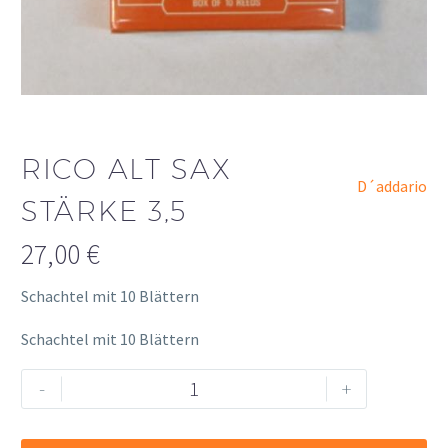
RICO ALT SAX
D´addario
STÄRKE 3,5
27,00
€
Schachtel mit 10 Blättern
Schachtel mit 10 Blättern
Rico
Alternative:
-
+
Alt
Sax