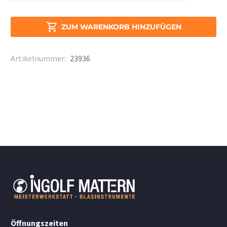
Select
Jazz
Bariton

ZUM WARENKORB HINZUFÜGEN
unfiled
Stärke
Artikelnummer:
23936
3M
Menge
Öffnungszeiten