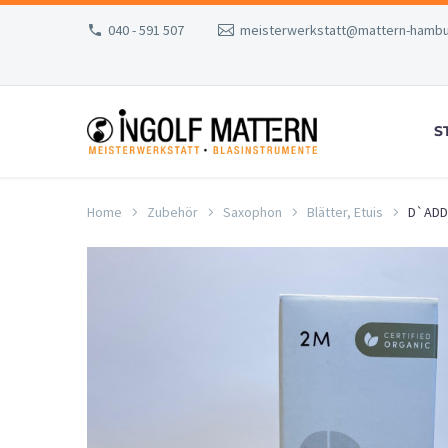
040 - 591 507
meisterwerkstatt@mattern-hambu
S
Home
Zubehör
Saxophon
Blätter, Etuis
D`ADDA