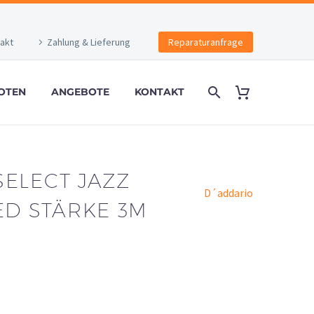
akt
Zahlung & Lieferung
Reparaturanfrage
OTEN
ANGEBOTE
KONTAKT
SELECT JAZZ
D´addario
ED STÄRKE 3M