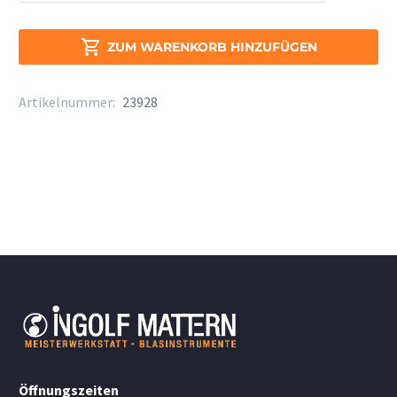
Select
Jazz
Bariton

ZUM WARENKORB HINZUFÜGEN
Filed
Stärke
Artikelnummer:
23928
2H
Menge
Öffnungszeiten