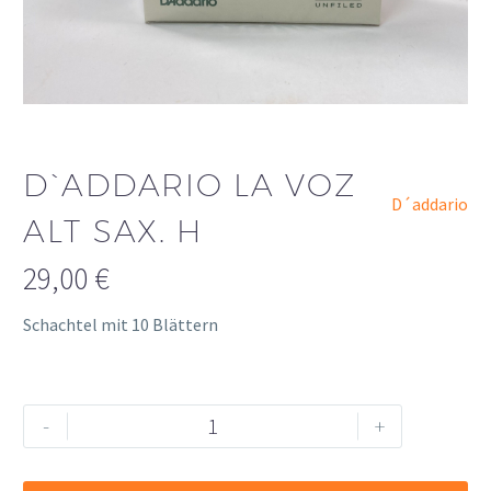
D`ADDARIO LA VOZ
D´addario
ALT SAX. H
29,00
€
Schachtel mit 10 Blättern
D`ADDARIO
Alternative:
-
+
La
Voz