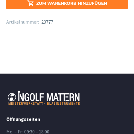
Alt

ZUM WARENKORB HINZUFÜGEN
Sax.
H
Artikelnummer:
23777
Menge
Öffnungszeiten
Mo. – Fr.: 09:30 – 18:00