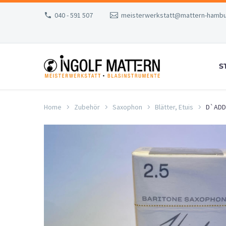
040 - 591 507
meisterwerkstatt@mattern-hambu
S
Home
Zubehör
Saxophon
Blätter, Etuis
D`ADDA