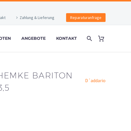
akt
Zahlung & Lieferung
Reparaturanfrage
OTEN
ANGEBOTE
KONTAKT
HEMKE BARITON
D´addario
,5