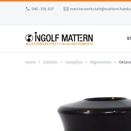
040 - 591 507
meisterwerkstatt@mattern-hambu
S
Home
Zubehör
Saxophon
Allgemeines
Oktavs