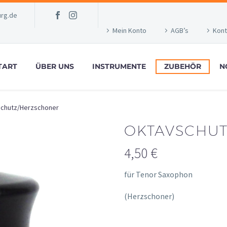
rg.de
Mein Konto
AGB’s
Kont
TART
ÜBER UNS
INSTRUMENTE
ZUBEHÖR
N
chutz/Herzschoner
OKTAVSCHU
4,50
€
für Tenor Saxophon
(Herzschoner)