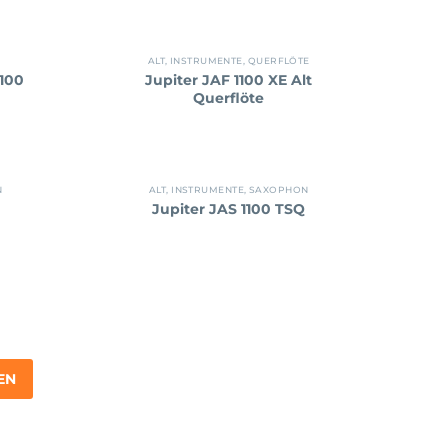
ALT
,
INSTRUMENTE
,
QUERFLÖTE
1100
Jupiter JAF 1100 XE Alt
Querflöte
N
ALT
,
INSTRUMENTE
,
SAXOPHON
Jupiter JAS 1100 TSQ
EN