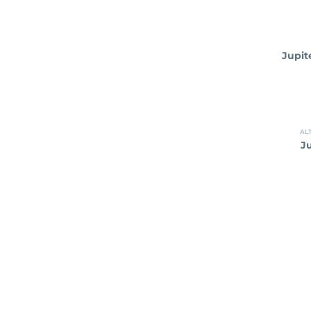
Jupit
AL
J