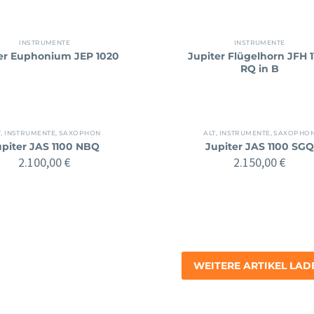
INSTRUMENTE
INSTRUMENTE
er Euphonium JEP 1020
Jupiter Flügelhorn JFH 
RQ in B
T
,
INSTRUMENTE
,
SAXOPHON
ALT
,
INSTRUMENTE
,
SAXOPHO
upiter JAS 1100 NBQ
Jupiter JAS 1100 SGQ
2.100,00
€
2.150,00
€
WEITERE ARTIKEL LAD