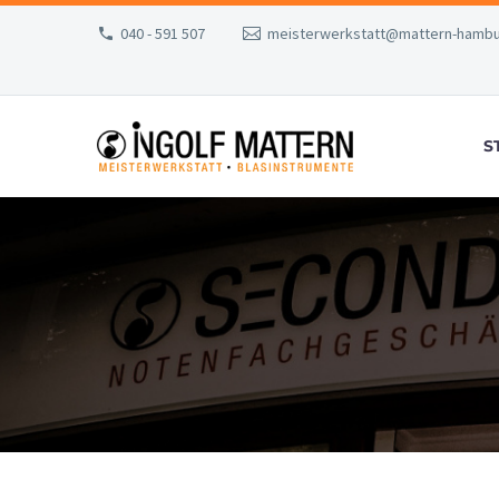
040 - 591 507
meisterwerkstatt@mattern-hambu
S