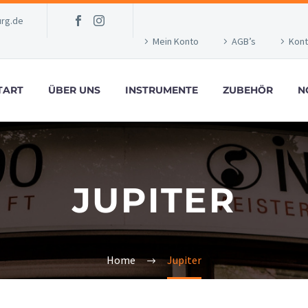
rg.de
Mein Konto
AGB’s
Kont
TART
ÜBER UNS
INSTRUMENTE
ZUBEHÖR
N
JUPITER
Home
Jupiter