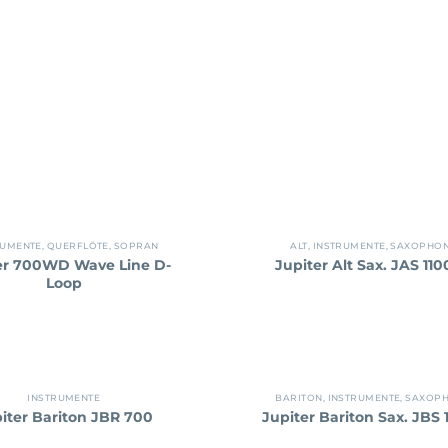
RUMENTE
,
QUERFLÖTE
,
SOPRAN
ALT
,
INSTRUMENTE
,
SAXOPHO
er 700WD Wave Line D-
Jupiter Alt Sax. JAS 11
Loop
INSTRUMENTE
BARITON
,
INSTRUMENTE
,
SAXOP
iter Bariton JBR 700
Jupiter Bariton Sax. JBS