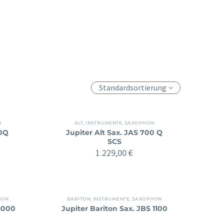
Standardsortierung
N
ALT
,
INSTRUMENTE
,
SAXOPHON
00Q
Jupiter Alt Sax. JAS 700 Q
SCS
1.229,00
€
HON
BARITON
,
INSTRUMENTE
,
SAXOPHON
 1000
Jupiter Bariton Sax. JBS 1100