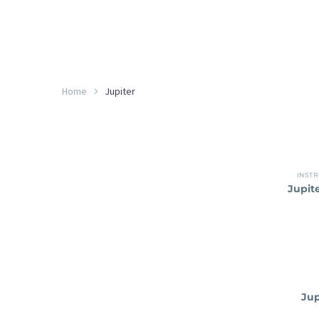
Home
Jupiter
INST
Jupit
Jup