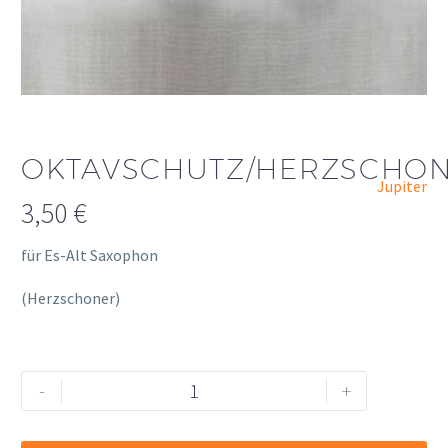
OKTAVSCHUTZ/HERZSCHO
Jupiter
3,50
€
für Es-Alt Saxophon
(Herzschoner)
Oktavschutz/Herzschoner
Alternative:
-
+
Menge