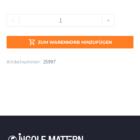
Wischer
Alternative:
-
+
LOOP
Menge

ZUM WARENKORB HINZUFÜGEN
Artikelnummer:
25997