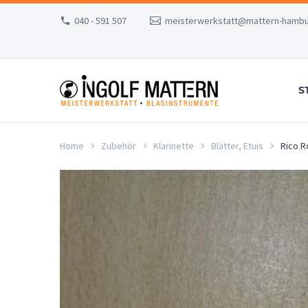
040 - 591 507
meisterwerkstatt@mattern-hambu
S
Home
Zubehör
Klarinette
Blätter, Etuis
Rico R