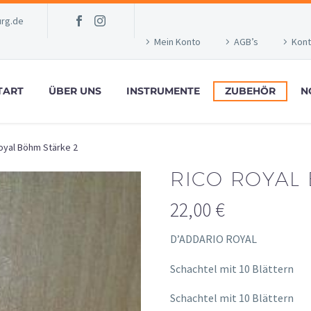
rg.de
Mein Konto
AGB’s
Kont
TART
ÜBER UNS
INSTRUMENTE
ZUBEHÖR
N
oyal Böhm Stärke 2
RICO ROYAL
22,00
€
D’ADDARIO ROYAL
Schachtel mit 10 Blättern
Schachtel mit 10 Blättern